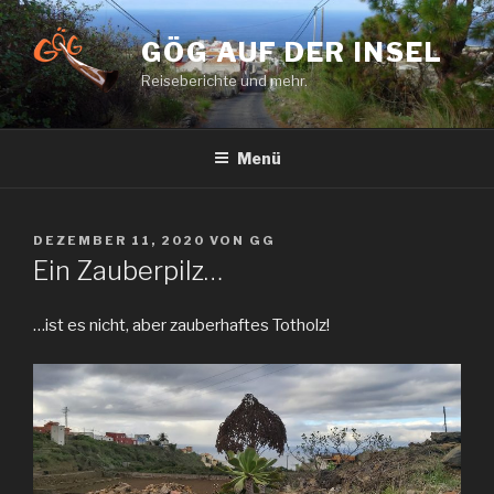
Zum
Inhalt
GÖG AUF DER INSEL
springen
Reiseberichte und mehr.
Menü
VERÖFFENTLICHT
DEZEMBER 11, 2020
VON
GG
AM
Ein Zauberpilz…
…ist es nicht, aber zauberhaftes Totholz!