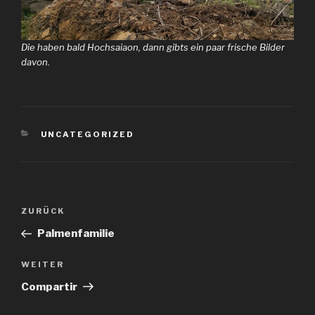
Die haben bald Hochsaiaon, dann gibts ein paar frische Bilder
davon.
KATEGORIEN
UNCATEGORIZED
Beitragsnavigation
Vorheriger
ZURÜCK
Beitrag
Palmenfamilie
Nächster
WEITER
Beitrag
Compartir