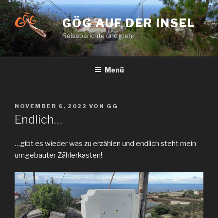
Zum
Inhalt
GÖG AUF DER INSEL
springen
Reiseberichte und mehr.
Menü
VERÖFFENTLICHT
NOVEMBER 6, 2022
VON
GG
AM
Endlich…
…gibt es wieder was zu erzählen und endlich steht mein
umgebauter Zählerkasten!