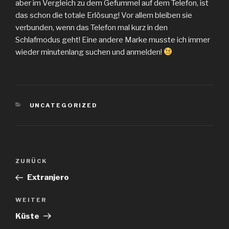
aber im Vergleich zu dem Gefummel auf dem Telefon, ist
das schon die totale Erlösung! Vor allem bleiben sie
verbunden, wenn das Telefon mal kurz in den
Schlafmodus geht! Eine andere Marke musste ich immer
wieder minutenlang suchen und anmelden!
KATEGORIEN
UNCATEGORIZED
Beitragsnavigation
Vorheriger
ZURÜCK
Beitrag
Extranjero
Nächster
WEITER
Beitrag
Küste