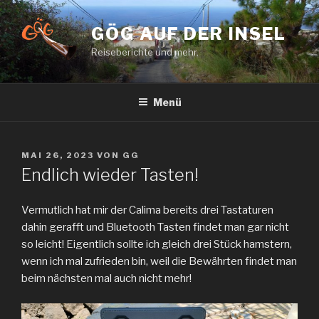
Zum
Inhalt
GÖG AUF DER INSEL
springen
Reiseberichte und mehr.
Menü
VERÖFFENTLICHT
MAI 26, 2023
VON
GG
AM
Endlich wieder Tasten!
Vermutlich hat mir der Calima bereits drei Tastaturen
dahin gerafft und Bluetooth Tasten findet man gar nicht
so leicht! Eigentlich sollte ich gleich drei Stück hamstern,
wenn ich mal zufrieden bin, weil die Bewährten findet man
beim nächsten mal auch nicht mehr!