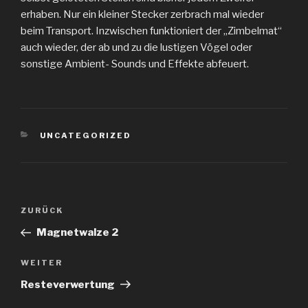
erhaben. Nur ein kleiner Stecker zerbrach mal wieder
beim Transport. Inzwischen funktioniert der „Zimbelmat“
auch wieder, der ab und zu die lustigen Vögel oder
sonstige Ambient- Sounds und Effekte abfeuert.
KATEGORIEN
UNCATEGORIZED
Beitragsnavigation
Vorheriger
ZURÜCK
Beitrag
Magnetwalze 2
Nächster
WEITER
Beitrag
Resteverwertung