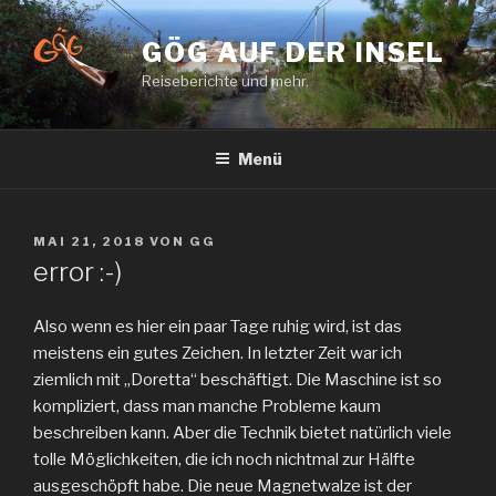
Zum
Inhalt
GÖG AUF DER INSEL
springen
Reiseberichte und mehr.
Menü
VERÖFFENTLICHT
MAI 21, 2018
VON
GG
AM
error :-)
Also wenn es hier ein paar Tage ruhig wird, ist das
meistens ein gutes Zeichen. In letzter Zeit war ich
ziemlich mit „Doretta“ beschäftigt. Die Maschine ist so
kompliziert, dass man manche Probleme kaum
beschreiben kann. Aber die Technik bietet natürlich viele
tolle Möglichkeiten, die ich noch nichtmal zur Hälfte
ausgeschöpft habe. Die neue Magnetwalze ist der