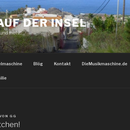
AUF DER INSEL
 und mehr.
elmaschine
Blög
Kontakt
DieMusikmaschine.de
ilie
VON
GG
tchen!