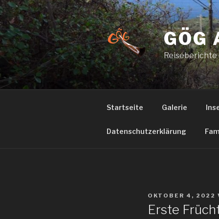
Zum
Inhalt
springen
GÖG 
Reiseberichte
Startseite
Galerie
Ins
Datenschutzerklärung
Fam
VERÖFFENTLICHT
OKTOBER 4, 2022
AM
Erste Früch