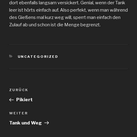
dort ebenfalls langsam versickert. Genial, wenn der Tank
leer ist hörts einfach auf. Also perfekt, wenn man während
des Gießens mal kurz weg will, sperrt man einfach den
Zulauf ab und schon ist die Menge begrenzt.
KATEGORIEN
UNCATEGORIZED
Beitragsnavigation
Vorheriger
ZURÜCK
Beitrag
Pikiert
Nächster
WEITER
Beitrag
Tank und Weg