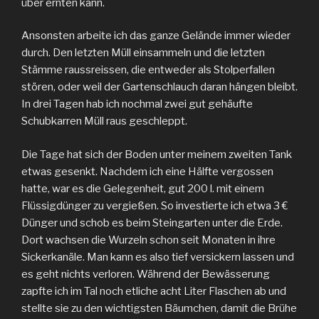
über ernten kann.
Ansonsten arbeite ich das ganze Gelände immer wieder
durch. Den letzten Müll einsammeln und die letzten
Stämme raussreissen, die entweder als Stolperfallen
stören, oder weil der Gartenschlauch daran hängen bleibt.
In drei Tagen hab ich nochmal zwei gut gehäufte
Schubkarren Müll raus geschleppt.
Die Tage hat sich der Boden unter meinem zweiten Tank
etwas gesenkt. Nachdem ich eine Hälfte vergossen
hatte, war es die Gelegenheit, gut 200 l. mit einem
Flüssigdünger zu vergießen. So investierte ich etwa 3 €
Dünger und schob es beim Steingarten unter die Erde.
Dort wachsen die Wurzeln schon seit Monaten in ihre
Sickerkanäle. Man kann es also tief versickern lassen und
es geht nichts verloren. Während der Bewässerung
zapfte ich im Tal noch etliche acht Liter Flaschen ab und
stellte sie zu den wichtigsten Bäumchen, damit die Brühe