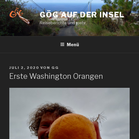
Zum
Inhalt
GÖG AUF DER INSEL
springen
Reiseberichte und mehr.
Menü
VERÖFFENTLICHT
JULI 2, 2020
VON
GG
AM
Erste Washington Orangen