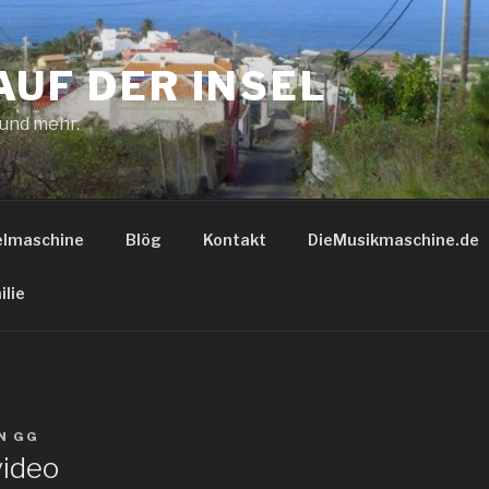
AUF DER INSEL
 und mehr.
elmaschine
Blög
Kontakt
DieMusikmaschine.de
ilie
N
GG
video