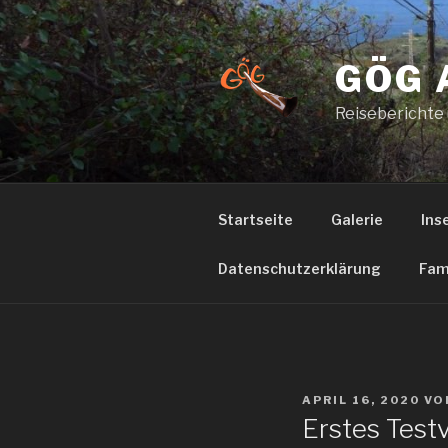
Zum
Inhalt
springen
GÖG 
Reiseberichte
Startseite
Galerie
Ins
Datenschutzerklärung
Fam
VERÖFFENTLICHT
APRIL 16, 2020
VO
AM
Erstes Test