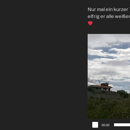
Nur mal ein kurzer
eifrig er alle weiß
Video-
Player
00:00