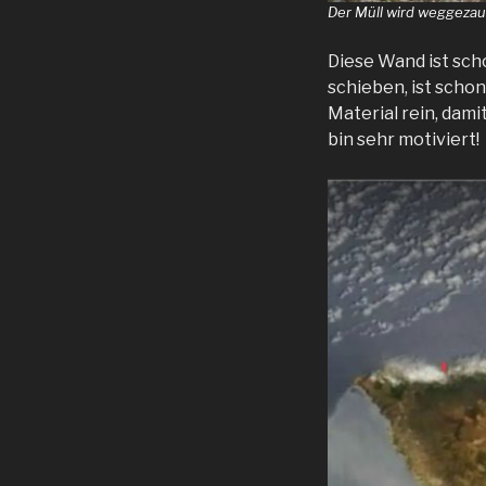
Der Müll wird weggezau
Diese Wand ist sch
schieben, ist schon 
Material rein, dami
bin sehr motiviert!