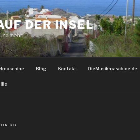
AUF DER INSEL
 und mehr.
elmaschine
Blög
Kontakt
DieMusikmaschine.de
ilie
VON
GG