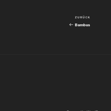
Beitragsnav
Vorheriger
ZURÜCK
Beitrag
Bambus