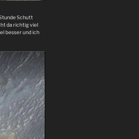
 Stunde Schutt
t da richtig viel
iel besser und ich