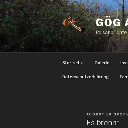
Zum
Inhalt
springen
GÖG 
Reiseberichte
Startseite
Galerie
Ins
Datenschutzerklärung
Fam
VERÖFFENTLICHT
AUGUST 18, 2023
AM
Es brennt