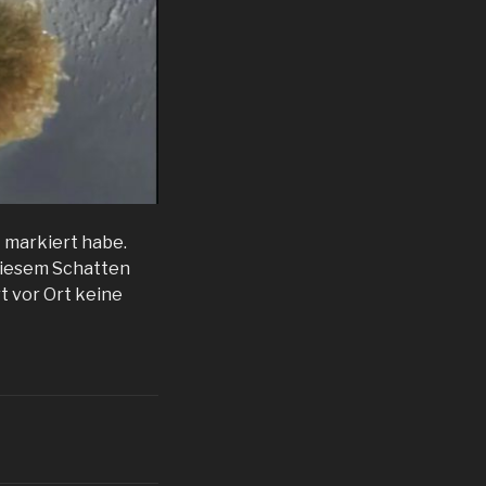
t markiert habe.
diesem Schatten
 vor Ort keine