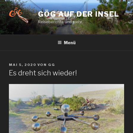
Zum
Inhalt
GÖG AUF DER INSEL
springen
Reiseberichte und mehr.
Menü
VERÖFFENTLICHT
MAI 5, 2020
VON
GG
AM
Es dreht sich wieder!