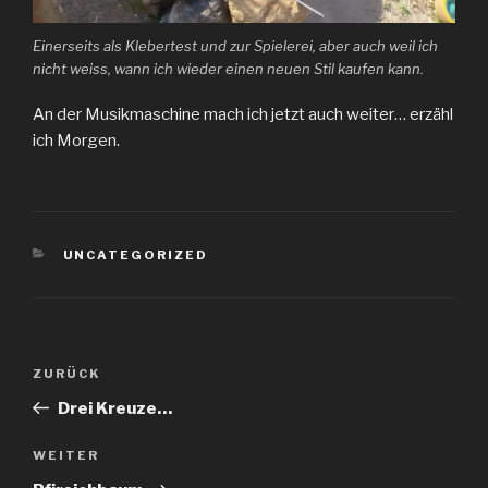
Einerseits als Klebertest und zur Spielerei, aber auch weil ich
nicht weiss, wann ich wieder einen neuen Stil kaufen kann.
An der Musikmaschine mach ich jetzt auch weiter… erzähl
ich Morgen.
KATEGORIEN
UNCATEGORIZED
Beitragsnavigation
Vorheriger
ZURÜCK
Beitrag
Drei Kreuze…
Nächster
WEITER
Beitrag