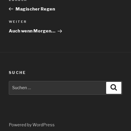
Vorheriger
Beitrag
Magischer Regen
Nächster
WEITER
Beitrag
Auch wenn Morgen…
SUCHE
Suche
Suche
nach:
Powered by WordPress