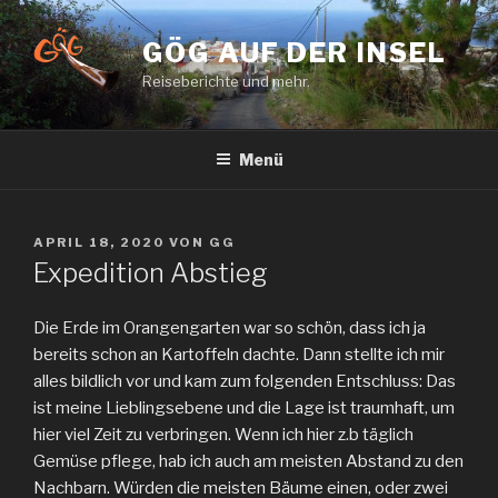
Zum
Inhalt
GÖG AUF DER INSEL
springen
Reiseberichte und mehr.
Menü
VERÖFFENTLICHT
APRIL 18, 2020
VON
GG
AM
Expedition Abstieg
Die Erde im Orangengarten war so schön, dass ich ja
bereits schon an Kartoffeln dachte. Dann stellte ich mir
alles bildlich vor und kam zum folgenden Entschluss: Das
ist meine Lieblingsebene und die Lage ist traumhaft, um
hier viel Zeit zu verbringen. Wenn ich hier z.b täglich
Gemüse pflege, hab ich auch am meisten Abstand zu den
Nachbarn. Würden die meisten Bäume einen, oder zwei