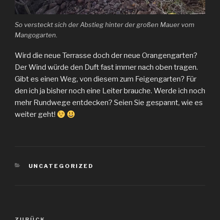
So versteckt sich der Abstieg hinter der großen Mauer vom
Mangogarten.
Wird die neue Terrasse doch der neue Orangengarten?
Der Wind würde den Duft fast immer nach oben tragen.
Gibt es einen Weg, von diesem zum Feigengarten? Für
den ich ja bisher noch eine Leiter brauche. Werde ich noch
mehr Rundwege entdecken? Seien Sie gespannt, wie es
weiter geht!
KATEGORIEN
UNCATEGORIZED
Beitragsnavigation
ZURÜCK