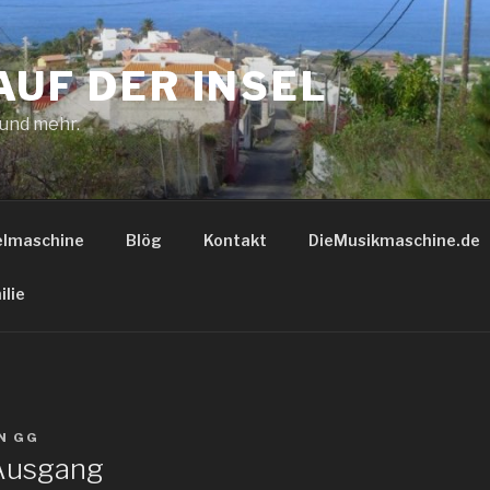
AUF DER INSEL
 und mehr.
elmaschine
Blög
Kontakt
DieMusikmaschine.de
ilie
N
GG
 Ausgang