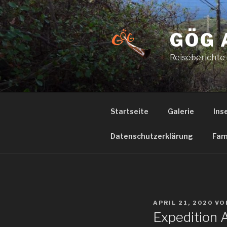
Zum
Inhalt
springen
GÖG 
Reiseberichte
Startseite
Galerie
Ins
Datenschutzerklärung
Fam
VERÖFFENTLICHT
APRIL 21, 2020
VO
AM
Expedition