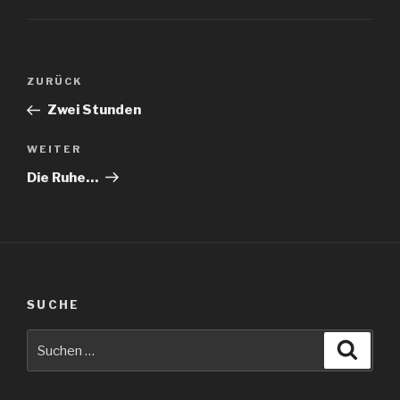
Beitragsnavigation
Vorheriger
ZURÜCK
Beitrag
Zwei Stunden
Nächster
WEITER
Beitrag
Die Ruhe…
SUCHE
Suche
Suche
nach: