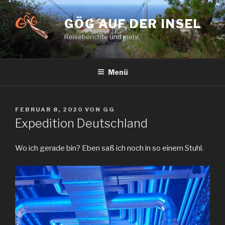
Zum
Inhalt
GÖG AUF DER INSEL
springen
Reiseberichte und mehr.
Menü
VERÖFFENTLICHT
FEBRUAR 8, 2020
VON
GG
AM
Expedition Deutschland
Wo ich gerade bin? Eben saß ich noch in so einem Stuhl.