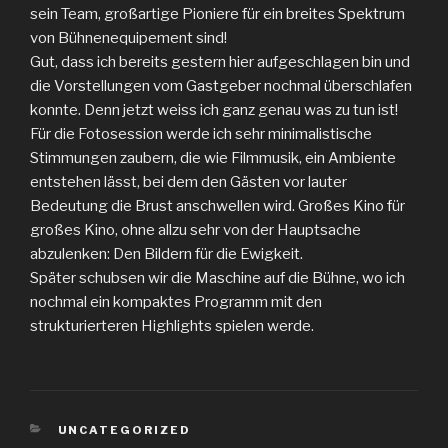
sein Team, großartige Pioniere für ein breites Spektrum
von Bühnenequipement sind!
Gut, dass ich bereits gestern hier aufgeschlagen bin und
die Vorstellungen vom Gastgeber nochmal überschlafen
konnte. Denn jetzt weiss ich ganz genau was zu tun ist!
Für die Fotosession werde ich sehr minimalistische
Stimmungen zaubern, die wie Filmmusik, ein Ambiente
entstehen lässt, bei dem den Gästen vor lauter
Bedeutung die Brust anschwellen wird. Großes Kino für
großes Kino, ohne allzu sehr von der Hauptsache
abzulenken: Den Bildern für die Ewigkeit.
Später schubsen wir die Maschine auf die Bühne, wo ich
nochmal ein kompaktes Programm mit den
strukturierteren Highlights spielen werde.
KATEGORIEN
UNCATEGORIZED