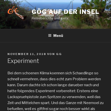
Zum
Inhalt
GÖG AUF DER INSEL
springen
Reiseberichte und mehr.
Menü
VERÖFFENTLICHT
NOVEMBER 11, 2018
VON
GG
AM
Experiment
Bei dem schoenen Klima koennen sich Schaedlinge so
schnell vermehren, dass dies echt zum Problem werden
kann. Darum dachte ich schon lange darueber nach und
hatte folgendes Experiment vorbereitet: Erstens eine
Lackspruehpistole zum Spritzen zu verwenden, weil das
Zeit und Mittelchen spart. Und das Ganze mit Neemoel zu
befuellen, weil es giftfrei sogar noch besser wirkt als