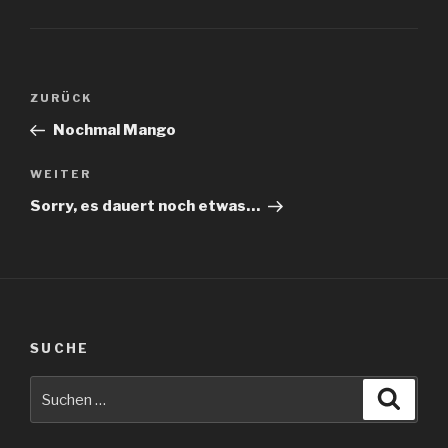
Beitragsnavigation
Vorheriger
ZURÜCK
Beitrag
Nochmal Mango
Nächster
WEITER
Beitrag
Sorry, es dauert noch etwas…
SUCHE
Suche
Suche
nach: