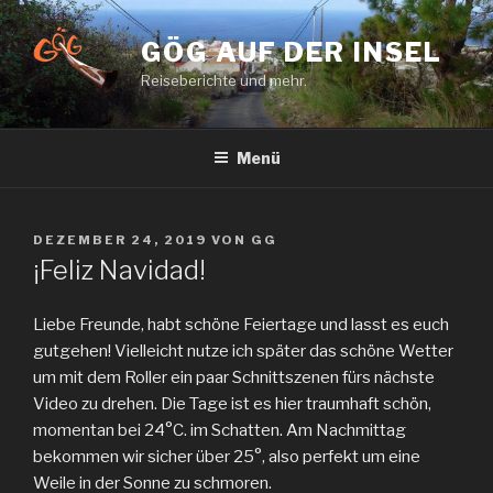
Zum
Inhalt
GÖG AUF DER INSEL
springen
Reiseberichte und mehr.
Menü
VERÖFFENTLICHT
DEZEMBER 24, 2019
VON
GG
AM
¡Feliz Navidad!
Liebe Freunde, habt schöne Feiertage und lasst es euch
gutgehen! Vielleicht nutze ich später das schöne Wetter
um mit dem Roller ein paar Schnittszenen fürs nächste
Video zu drehen. Die Tage ist es hier traumhaft schön,
momentan bei 24°C. im Schatten. Am Nachmittag
bekommen wir sicher über 25°, also perfekt um eine
Weile in der Sonne zu schmoren.