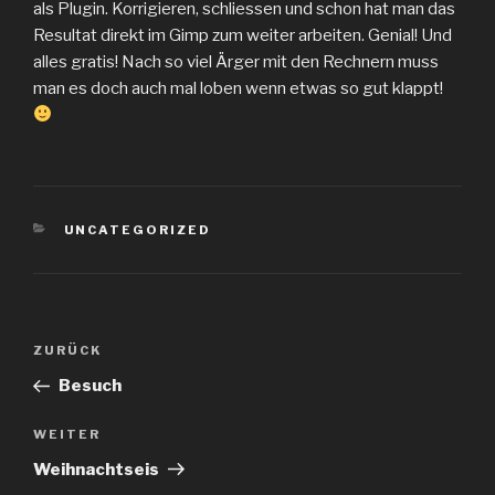
als Plugin. Korrigieren, schliessen und schon hat man das
Resultat direkt im Gimp zum weiter arbeiten. Genial! Und
alles gratis! Nach so viel Ärger mit den Rechnern muss
man es doch auch mal loben wenn etwas so gut klappt!
KATEGORIEN
UNCATEGORIZED
Beitragsnavigation
Vorheriger
ZURÜCK
Beitrag
Besuch
Nächster
WEITER
Beitrag
Weihnachtseis