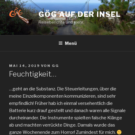
Zum
Inhalt
GÖG AUF DER INSEL
springen
Reiseberichte und mehr.
Menü
VERÖFFENTLICHT
MAI 14, 2019
VON
GG
AM
Feuchtigkeit…
…geht an die Substanz. Die Steuerleitungen, über die
meine Einzelkomponenten kommunizieren, sind sehr
empfindlich! Früher hab ich einmal versehentlich die
Batterie kurz drauf gestellt und danach waren alle Signale
durcheinander. Die Instrumente spielten falsche Klänge
ab und machten verrückte Dinge. Damals wurde das
ganze Wochenende zum Horror! Zumindest für mich.