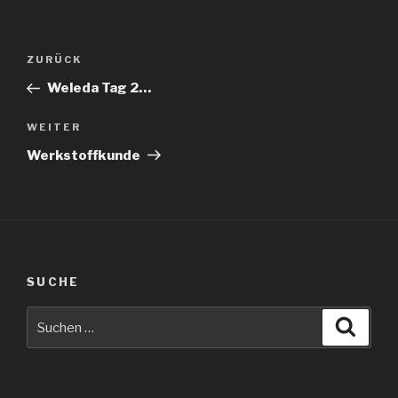
Beitragsnavigation
Vorheriger
ZURÜCK
Beitrag
Weleda Tag 2…
Nächster
WEITER
Beitrag
Werkstoffkunde
SUCHE
Suche
Suche
nach: