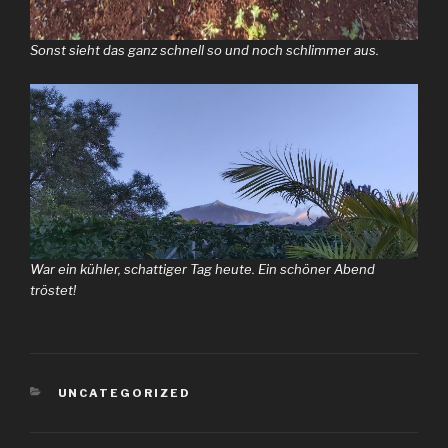
Sonst sieht das ganz schnell so und noch schlimmer aus.
War ein kühler, schattiger Tag heute. Ein schöner Abend
tröstet!
KATEGORIEN
UNCATEGORIZED