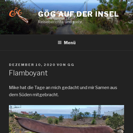
Zum
Inhalt
GÖG AUF DER INSEL
springen
Reiseberichte und mehr.
Menü
VERÖFFENTLICHT
DEZEMBER 10, 2020
VON
GG
AM
Flamboyant
Mike hat die Tage an mich gedacht und mir Samen aus
dem Süden mitgebracht.