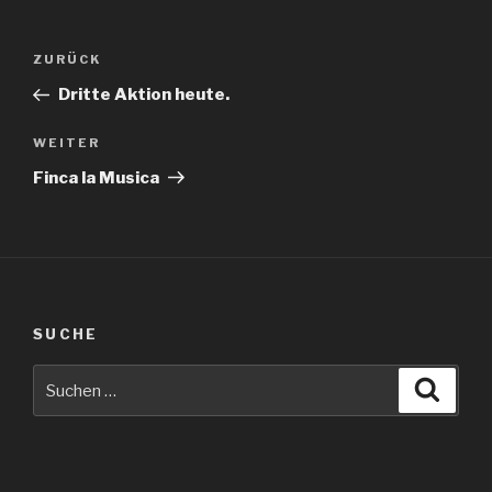
Beitragsnavigation
Vorheriger
ZURÜCK
Beitrag
Dritte Aktion heute.
Nächster
WEITER
Beitrag
Finca la Musica
SUCHE
Suche
Suche
nach: