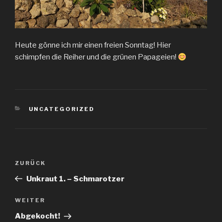
Heute gönne ich mir einen freien Sonntag! Hier
schimpfen die Reiher und die grünen Papageien!
KATEGORIEN
UNCATEGORIZED
Beitragsnavigation
Vorheriger
ZURÜCK
Beitrag
Unkraut 1. – Schmarotzer
Nächster
WEITER
Beitrag
Abgekocht!