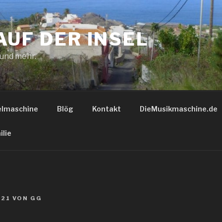
AUF DER INSEL
 und mehr.
elmaschine
Blög
Kontakt
DieMusikmaschine.de
ilie
021
VON
GG