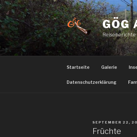
Zum
Inhalt
springen
GÖG 
Reiseberichte
Startseite
Galerie
Ins
Datenschutzerklärung
Fam
VERÖFFENTLICHT
SEPTEMBER 22, 2
AM
Früchte