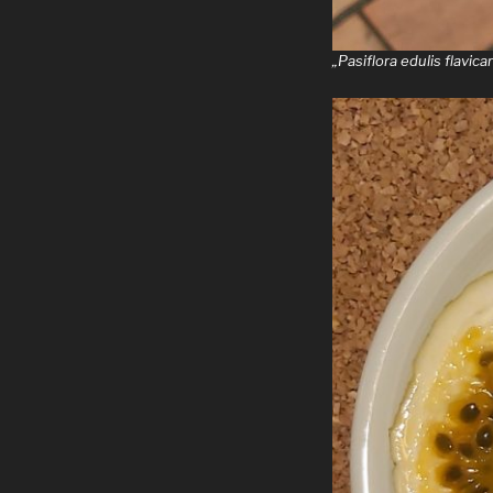
„Pasiflora edulis flavi