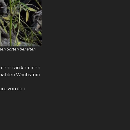
elnen Sorten behalten
ht mehr ran kommen
 mal den Wachstum
.
eure von den