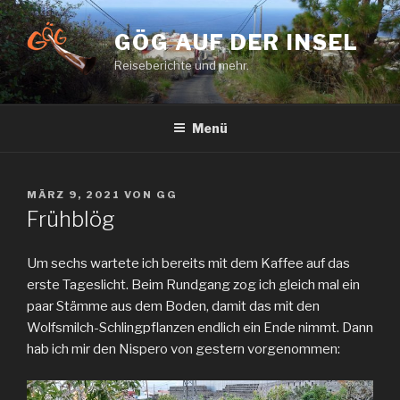
Zum
Inhalt
GÖG AUF DER INSEL
springen
Reiseberichte und mehr.
Menü
VERÖFFENTLICHT
MÄRZ 9, 2021
VON
GG
AM
Frühblög
Um sechs wartete ich bereits mit dem Kaffee auf das
erste Tageslicht. Beim Rundgang zog ich gleich mal ein
paar Stämme aus dem Boden, damit das mit den
Wolfsmilch-Schlingpflanzen endlich ein Ende nimmt. Dann
hab ich mir den Nispero von gestern vorgenommen: