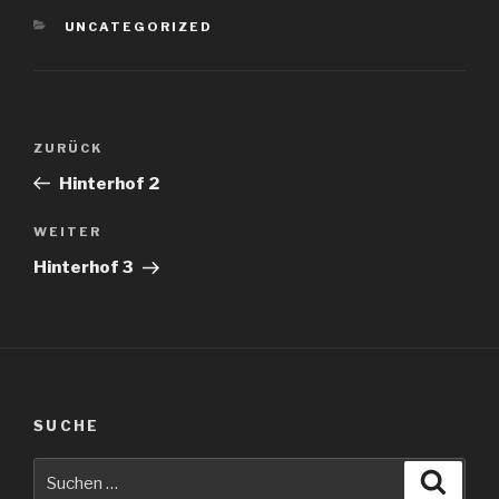
KATEGORIEN
UNCATEGORIZED
Beitragsnavigation
Vorheriger
ZURÜCK
Beitrag
Hinterhof 2
Nächster
WEITER
Beitrag
Hinterhof 3
SUCHE
Suche
Suche
nach: