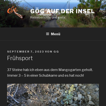
Zum
Inhalt
GÖG AUF DER INSEL
springen
Reiseberichte und mehr.
Menü
VERÖFFENTLICHT
SEPTEMBER 7, 2023
VON
GG
AM
Frühsport
37 Steine hab ich eben aus dem Mangogarten geholt.
Immer 3 – 5 in einer Schubkarre und es hat noch!