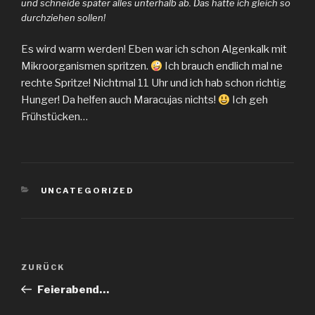
und schneide später alles unterhalb ab. Das hätte ich gleich so
durchziehen sollen!
Es wird warm werden! Eben war ich schon Algenkalk mit
Mikroorganismen spritzen.
Ich brauch endlich mal ne
rechte Spritze! Nichtmal 11 Uhr und ich hab schon richtig
Hunger! Da helfen auch Maracujas nichts!
Ich geh
Frühstücken…
KATEGORIEN
UNCATEGORIZED
Beitragsnavigation
Vorheriger
ZURÜCK
Beitrag
Feierabend…