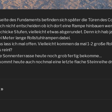
nseite des Fundaments befinden sich später die Türen des C
ch nicht entscheiden ob ich dort eine Rampe hinbauen we
schicke Stufen, vielleicht etwas abgerundet. Denn ich hab ja
 Meter lange Rollstuhlrampen dabei.
s lass ich mal offen. Vielleicht kommen da mal 1-2 große Rol
 rein!?
die Sonnenterrasse heute noch grob fertig bekomme…
ommt heute auch nochmal eine letzte flache Steinreihe dr
ED