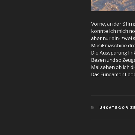
Vorne, an der Stir
konnte ich mich no
aber nur ein- zwei 
Musikmaschine drei
Die Aussparung link
Besen und so Zeugs
Mal sehen ob ich 
Das Fundament bek
KATEGORIEN
UNCATEGORIZ