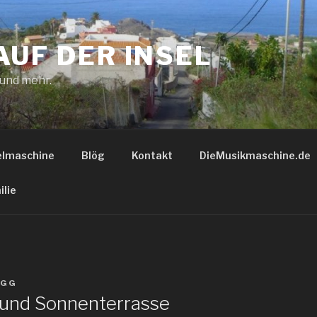
AUF DER INSEL
 und mehr.
elmaschine
Blög
Kontakt
DieMusikmaschine.de
ilie
GG
und Sonnenterrasse