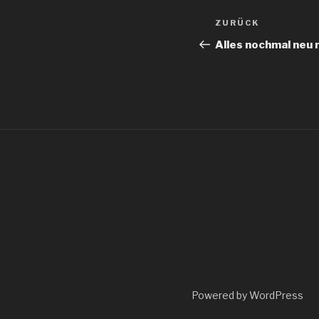
Beitragsnav
Vorheriger
ZURÜCK
Beitrag
Alles nochmal neu m
Powered by WordPress