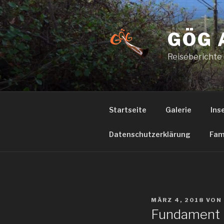
Zum
Inhalt
springen
GÖG 
Reiseberichte
Startseite
Galerie
Ins
Datenschutzerklärung
Fam
VERÖFFENTLICHT
MÄRZ 4, 2018
VON
AM
Fundament 