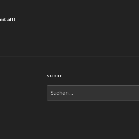
igation
it alt!
SUCHE
Suche
nach: