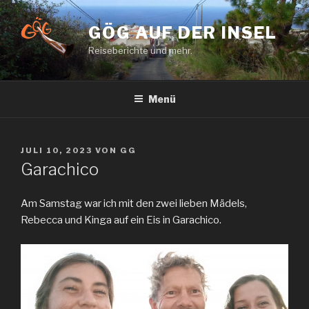
Zum
Inhalt
GÖG AUF DER INSEL
springen
Reiseberichte und mehr.
Menü
VERÖFFENTLICHT
JULI 10, 2023
VON
GG
AM
Garachico
Am Samstag war ich mit den zwei lieben Mädels,
Rebecca und Kinga auf ein Eis in Garachico.