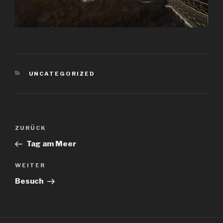
KATEGORIEN
UNCATEGORIZED
Beitragsnavigation
Vorheriger
ZURÜCK
Beitrag
Tag am Meer
Nächster
WEITER
Beitrag
Besuch