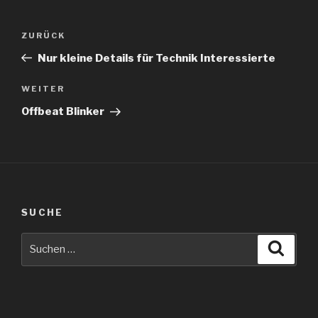
Beitragsnavigation
Vorheriger
ZURÜCK
Beitrag
Nur kleine Details für Technik Interessierte
Nächster
WEITER
Beitrag
Offbeat Blinker
SUCHE
Suche
Suche
nach: