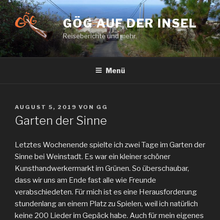
Zum
Inhalt
GÖG AUF DER INSEL
springen
Reiseberichte und mehr.
Menü
VERÖFFENTLICHT
AUGUST 5, 2019
VON
GG
AM
Garten der Sinne
Letztes Wochenende spielte ich zwei Tage im Garten der
Sinne bei Weinstadt. Es war ein kleiner schöner
Kunsthandwerkermarkt im Grünen. So überschaubar,
dass wir uns am Ende fast alle wie Freunde
verabschiedeten. Für mich ist es eine Herausforderung
stundenlang an einem Platz zu Spielen, weil ich natürlich
keine 200 Lieder im Gepäck habe. Auch für mein eigenes