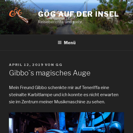
Zum
Inhalt
GÖG AUF DER INSEL
springen
Reiseberichte und mehr.
Menü
VERÖFFENTLICHT
APRIL 12, 2019
VON
GG
AM
Gibbo`s magisches Auge
Mein Freund Gibbo schenkte mir auf Teneriffa eine
steinalte Karbitlampe und ich konnte es nicht erwarten
sie im Zentrum meiner Musikmaschine zu sehen.