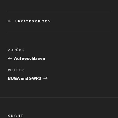
KATEGORIEN
UNCATEGORIZED
Beitragsnavigation
Vorheriger
ZURÜCK
Beitrag
Aufgeschlagen
Nächster
WEITER
Beitrag
BUGA und SWR3
SUCHE