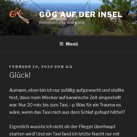
Zum
Inhalt
GÖG AUF DER INSEL
springen
Reiseberichte und mehr.
Menü
VERÖFFENTLICHT
FEBRUAR 10, 2020
VON
GG
AM
Glück!
Aumann, eben bin ich nur zufällig aufgewacht und stellte
fest, dass mein Wecker auf kanarische Zeit eingestellt
war. Nur 20 min. bis zum Taxi. :-p Was für ein Trauma es
wäre, wenn das Taxi mich aus dem Schlaf gehupt hätte!?
Eigentich wusste ich nicht ob der Flieger überhaupt
starten wird! Und ein Taxi fand ich letzte Nacht nur mit