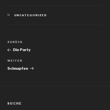
KATEGORIEN
UNCATEGORIZED
Beitragsnavigation
Vorheriger
ZURÜCK
Beitrag
Die Party
Nächster
WEITER
Beitrag
Schnupfen
SUCHE