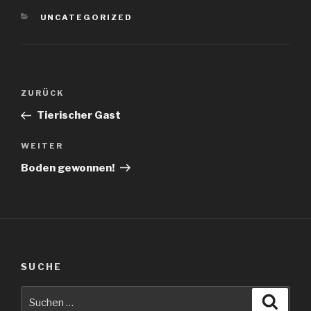
KATEGORIEN
UNCATEGORIZED
Beitragsnavigation
Vorheriger
ZURÜCK
Beitrag
Tierischer Gast
Nächster
WEITER
Beitrag
Boden gewonnen!
SUCHE
Suche
Suche
nach: