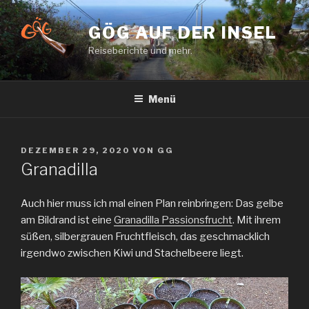
Zum
Inhalt
GÖG AUF DER INSEL
springen
Reiseberichte und mehr.
Menü
VERÖFFENTLICHT
DEZEMBER 29, 2020
VON
GG
AM
Granadilla
Auch hier muss ich mal einen Plan reinbringen: Das gelbe
am Bildrand ist eine
Granadilla Passionsfrucht
. Mit ihrem
süßen, silbergrauen Fruchtfleisch, das geschmacklich
irgendwo zwischen Kiwi und Stachelbeere liegt.