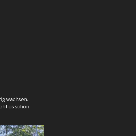
tig wachsen.
ieht es schon