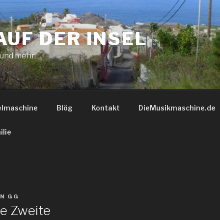
AUF DER INSEL
 und mehr.
elmaschine
Blög
Kontakt
DieMusikmaschine.de
ilie
ON
GG
ie Zweite