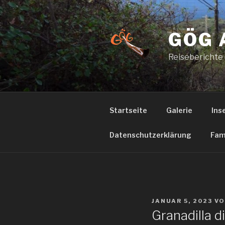
Zum
Inhalt
springen
GÖG 
Reiseberichte
Startseite
Galerie
Ins
Datenschutzerklärung
Fam
VERÖFFENTLICHT
JANUAR 5, 2023
V
AM
Granadilla d