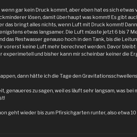
, wenn gar kein Druck kommt, aber eben hat es sich etwas 
ckminderer lösen, damit überhaupt was kommt! Es gibt auc
r das bringt alles nichts, wenn Luft mit Druck kommt! Dann 
nigstens etwas langsamer. Die Luft müsste jetzt 6 bis 7 Met
d das Restwasser genauso hoch in den Tank, bis die Leitung 
 vorerst keine Luft mehr berechnet werden. Davor bleibt 
ehr experimetell und bisher kann mir scheinbar keiner die E
 klappen, dann hätte ich die Tage den Gravitationsschwelle
it, genaueres zu sagen, weil es läuft sehr langsam, was be
st!
n geht wieder bis zum Pfirsichgarten runter, also etwa 10 