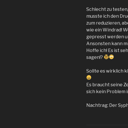
Schlecht zu testen
musste ich den Dru
zum reduzieren, abe
wie ein Windrad! We
gepresst werden un
Ansonsten kann mir
Hoffe ich! Es ist s
sagen!?
Sollte es wirklich
Es braucht seine Ze
sich kein Problem i
Nachtrag: Der Sypho