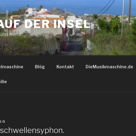
AUF DER INSEL
 und mehr.
elmaschine
Blög
Kontakt
DieMusikmaschine.de
ilie
GG
sschwellensyphon.