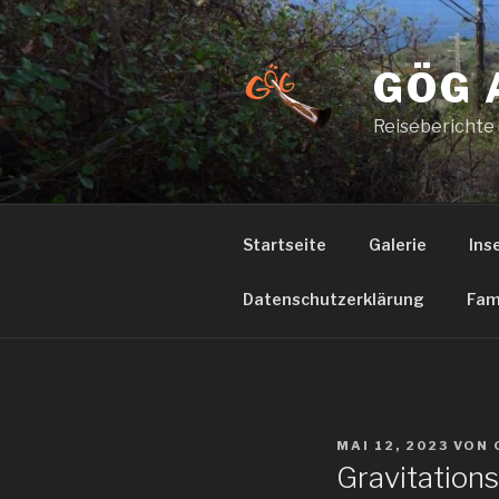
Zum
Inhalt
springen
GÖG 
Reiseberichte
Startseite
Galerie
Ins
Datenschutzerklärung
Fam
VERÖFFENTLICHT
MAI 12, 2023
VON
AM
Gravitation