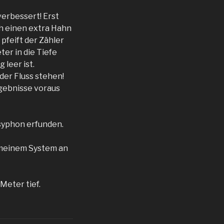
verbessert! Erst
h einen extra Hahn
pfeift der Zähler
er in die Tiefe
leer ist.
der Fluss stehen!
rgebnisse voraus
nsyphon erfunden.
i meinem System an
Meter tief.