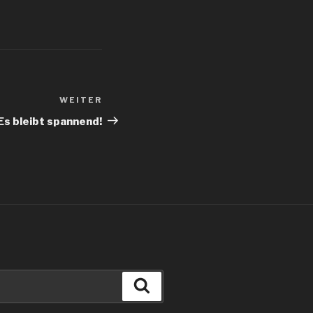
WEITER
Nächster
Beitrag
Es bleibt spannend!
Suchen