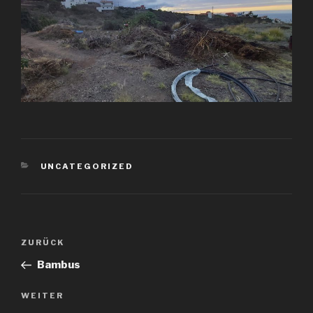
KATEGORIEN
UNCATEGORIZED
Beitragsnavigation
Vorheriger
ZURÜCK
Beitrag
Bambus
Nächster
WEITER