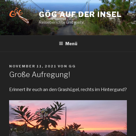
Zum
Inhalt
GÖG AUF DER INSEL
springen
Reiseberichte und mehr.
Menü
VERÖFFENTLICHT
NOVEMBER 11, 2021
VON
GG
AM
Große Aufregung!
Erinnert ihr euch an den Grashügel, rechts im Hintergund?