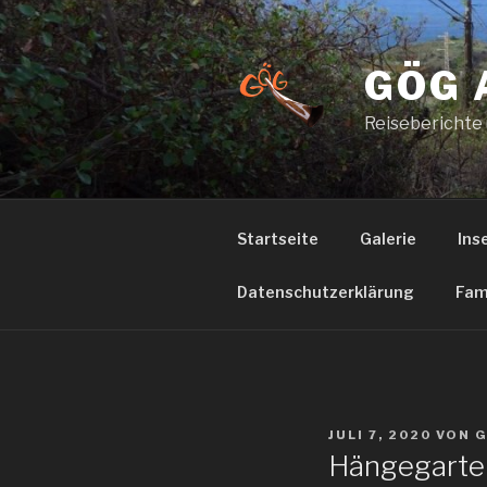
Zum
Inhalt
springen
GÖG 
Reiseberichte
Startseite
Galerie
Ins
Datenschutzerklärung
Fam
VERÖFFENTLICHT
JULI 7, 2020
VON
AM
Hängegarte