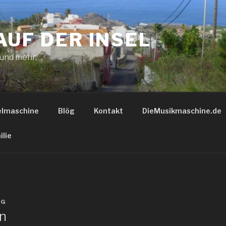
AUF DER INSEL
 und mehr.
elmaschine
Blög
Kontakt
DieMusikmaschine.de
ilie
GG
n