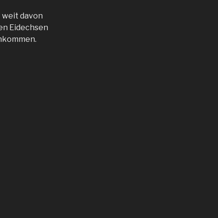
t weit davon
en Eidechsen
rankommen.