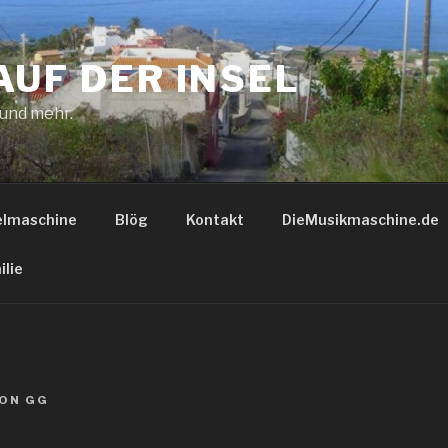
AUF DER INSEL
 und mehr.
elmaschine
Blög
Kontakt
DieMusikmaschine.de
ilie
ON
GG