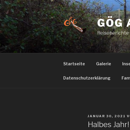
Zum
Inhalt
springen
GÖG 
Reiseberichte
Startseite
Galerie
Ins
Datenschutzerklärung
Fam
VERÖFFENTLICHT
JANUAR 30, 2021
V
AM
Halbes Jahr!