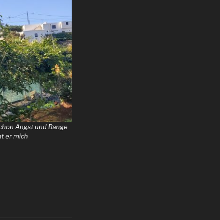
 schon Angst und Bange
at er mich