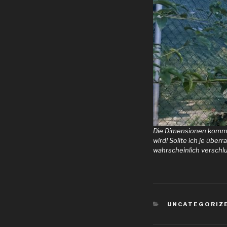
Die Dimensionen kommen
wird! Sollte ich je übe
wahrscheinlich verschl
KATEGORIEN
UNCATEGORIZ