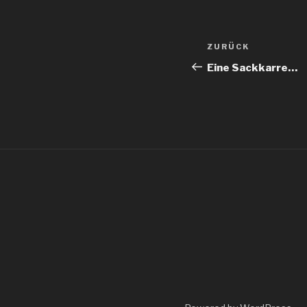
Beitragsnav
Vorheriger
ZURÜCK
Beitrag
Eine Sackkarre…