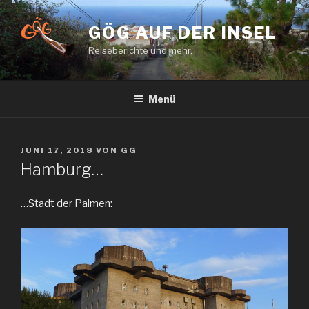
Zum
Inhalt
GÖG AUF DER INSEL
springen
Reiseberichte und mehr.
Menü
VERÖFFENTLICHT
JUNI 17, 2018
VON
GG
AM
Hamburg…
…Stadt der Palmen: