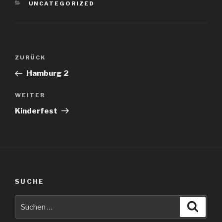
KATEGORIEN
UNCATEGORIZED
Beitragsnavigation
Vorheriger
ZURÜCK
Beitrag
Hamburg 2
Nächster
WEITER
Beitrag
Kinderfest
SUCHE
Suche
Suche
nach: