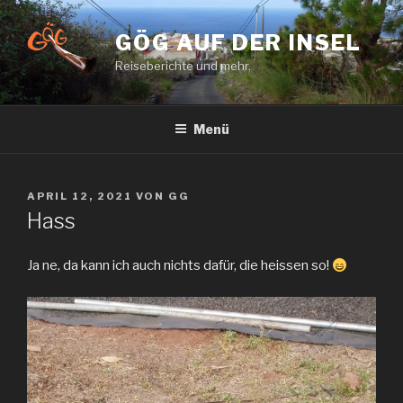
Zum
Inhalt
GÖG AUF DER INSEL
springen
Reiseberichte und mehr.
Menü
VERÖFFENTLICHT
APRIL 12, 2021
VON
GG
AM
Hass
Ja ne, da kann ich auch nichts dafür, die heissen so!