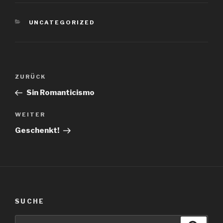
KATEGORIEN
UNCATEGORIZED
Beitragsnavigation
Vorheriger
ZURÜCK
Beitrag
Sin Romanticismo
Nächster
WEITER
Beitrag
Geschenkt!
SUCHE
Suche