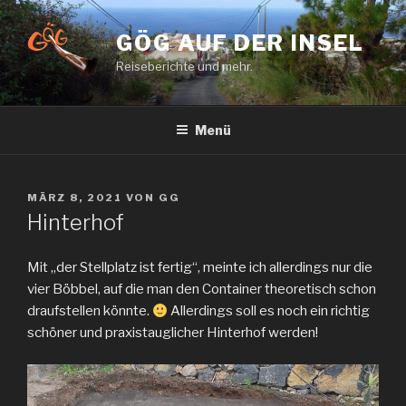
Zum
Inhalt
GÖG AUF DER INSEL
springen
Reiseberichte und mehr.
Menü
VERÖFFENTLICHT
MÄRZ 8, 2021
VON
GG
AM
Hinterhof
Mit „der Stellplatz ist fertig“, meinte ich allerdings nur die
vier Böbbel, auf die man den Container theoretisch schon
draufstellen könnte.
Allerdings soll es noch ein richtig
schöner und praxistauglicher Hinterhof werden!