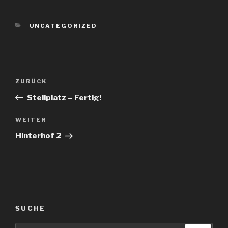
KATEGORIEN
UNCATEGORIZED
Beitragsnavigation
Vorheriger
ZURÜCK
Beitrag
Stellplatz – Fertig!
Nächster
WEITER
Beitrag
Hinterhof 2
SUCHE