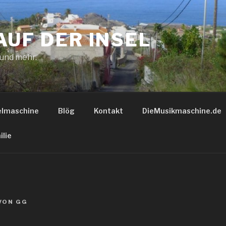
AUF DER INSEL
 und mehr.
elmaschine
Blög
Kontakt
DieMusikmaschine.de
ilie
VON
GG