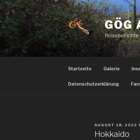
Zum
Inhalt
springen
GÖG 
Reiseberichte
Startseite
Galerie
Ins
Datenschutzerklärung
Fam
VERÖFFENTLICHT
AUGUST 18, 2022
AM
Hokkaido