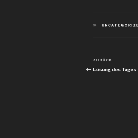
KATEGORIEN
UNCATEGORIZ
Beitragsnav
Vorheriger
ZURÜCK
Beitrag
Lösung des Tages