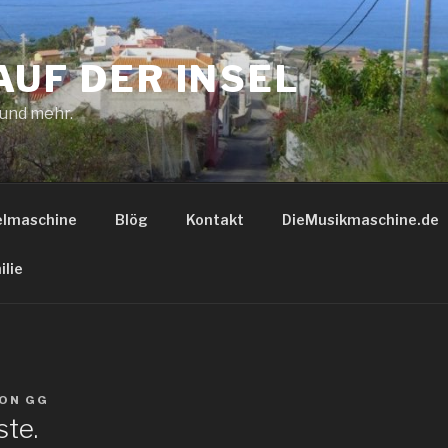
AUF DER INSEL
 und mehr.
elmaschine
Blög
Kontakt
DieMusikmaschine.de
ilie
ON
GG
ste.