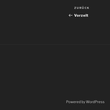
Beitragsnav
Vorheriger
ZURÜCK
Beitrag
Vorzelt
Powered by WordPress