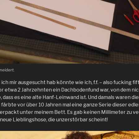
neidert.
ich mir ausgesucht hab könnte wie ich, f.f. – also fucking fif
vor etwa 2 Jahrzehnten ein Dachbodenfund war, von dem ni
, dass es eine alte Hanf-Leinwand ist. Und damals waren d
i färbte vor über 10 Jahren mal eine ganze Serie dieser edle
verpackt unter meinem Bett. Es gab keinen Millimeter zu 
neue Lieblingshose, die unzerstörbar scheint!