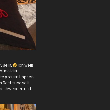
ty sein.
Ich weiß
chtmal der
iese grauen Lappen
n Reste und seit
verschwenden und