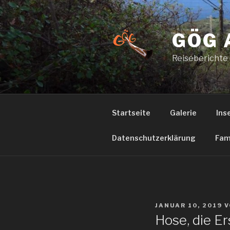
Zum
Inhalt
springen
GÖG 
Reiseberichte
Startseite
Galerie
Ins
Datenschutzerklärung
Fam
VERÖFFENTLICHT
JANUAR 10, 2019
V
AM
Hose, die Er