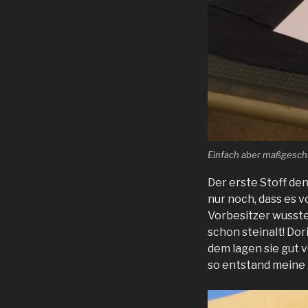
Einfach aber maßgesch
Der erste Stoff den 
nur noch, dass es 
Vorbesitzer wusste
schon steinalt! Dor
dem lagen sie gut 
so entstand meine 