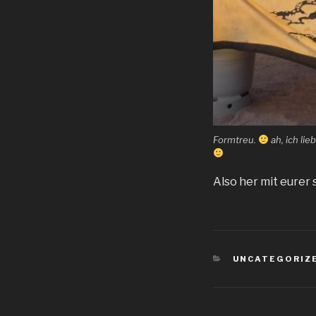
Formtreu.
ah, ich lie
Also her mit eurer
KATEGORIEN
UNCATEGORIZ