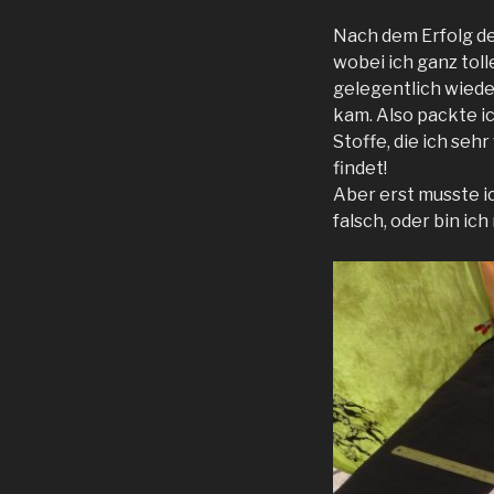
Nach dem Erfolg de
wobei ich ganz toll
gelegentlich wiede
kam. Also packte ic
Stoffe, die ich seh
findet!
Aber erst musste i
falsch, oder bin ic