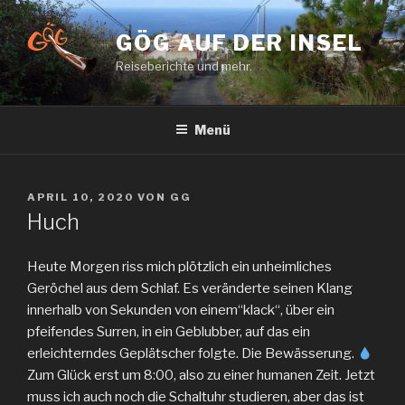
Zum
Inhalt
GÖG AUF DER INSEL
springen
Reiseberichte und mehr.
Menü
VERÖFFENTLICHT
APRIL 10, 2020
VON
GG
AM
Huch
Heute Morgen riss mich plötzlich ein unheimliches
Geröchel aus dem Schlaf. Es veränderte seinen Klang
innerhalb von Sekunden von einem“klack“, über ein
pfeifendes Surren, in ein Geblubber, auf das ein
erleichterndes Geplätscher folgte. Die Bewässerung.
Zum Glück erst um 8:00, also zu einer humanen Zeit. Jetzt
muss ich auch noch die Schaltuhr studieren, aber das ist