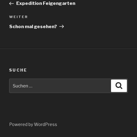
Beitrag
Expedition Feigengarten
Nächster
WEITER
Beitrag
Schon mal gesehen?
SUCHE
Suche
Suche
nach:
Powered by WordPress