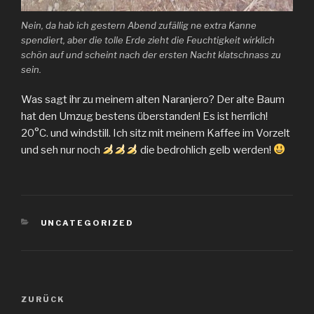
Nein, da hab ich gestern Abend zufällig ne extra Kanne
spendiert, aber die tolle Erde zieht die Feuchtigkeit wirklich
schön auf und scheint nach der ersten Nacht klatschnass zu
sein.
Was sagt ihr zu meinem alten Naranjero? Der alte Baum
hat den Umzug bestens überstanden! Es ist herrlich!
20°C. und windstill. Ich sitz mit meinem Kaffee im Vorzelt
und seh nur noch
die bedrohlich gelb werden!
KATEGORIEN
UNCATEGORIZED
Beitragsnavigation
Vorheriger
ZURÜCK