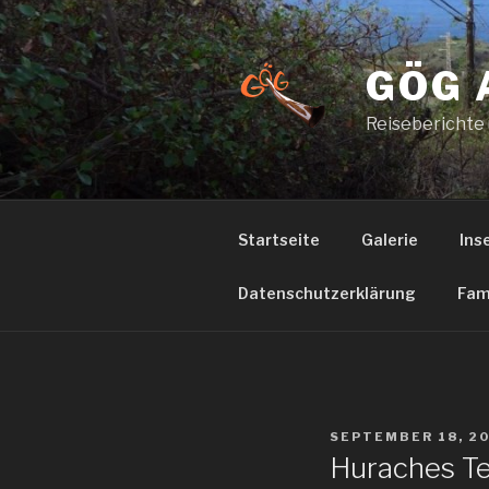
Zum
Inhalt
springen
GÖG 
Reiseberichte
Startseite
Galerie
Ins
Datenschutzerklärung
Fam
VERÖFFENTLICHT
SEPTEMBER 18, 2
AM
Huraches Tei