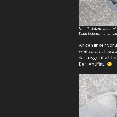
Nur die linken, laden w
Dann bekommt man eine 
An den linken Schu
weit versetzt hab u
das ausgelatschten
Der „Antiflap“