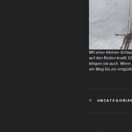
Mit einer kleinen Schla
auf den Boden knallt. E
klingen sie auch. Wenn 
ein Weg bis zur entgült
KATEGORIEN
UNCATEGORIZ
Beitragsnav