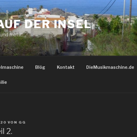
AUF DER INSEL
 und mehr.
elmaschine
Blög
Kontakt
DieMusikmaschine.de
ilie
020
VON
GG
l 2.