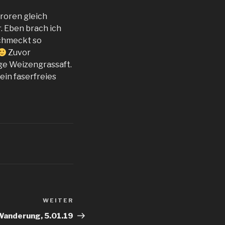
froren gleich
r. Eben brach ich
schmeckt so
Zuvor
nge Weizengrassaft.
ein faserfreies
WEITER
Nächster
Beitrag
Wanderung, 5.01.19