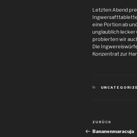
Letzten Abend pres
Ingwersafttabletten
eine Portion ab un
unglaublich lecker
probierten wir auch
Die Ingwereiswürfel
Konzentrat zur Han
KATEGORIEN
UNCATEGORIZ
Beitragsnav
Vorheriger
ZURÜCK
Beitrag
Bananenmaracuja