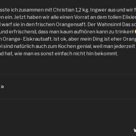
ste ich zusammen mit Christian 1,2 kg. Ingwer aus und wir 
 ein. Jetzt haben wir alle einen Vorrat an dem tollen Elixie
d warf sie in den frischen Orangensaft. Der Wahnsinn! Das 
 und erfrischend, dass man kaum aufhören kann zu trinken!
 Orange- Eiskrautsaft. Ist ok, aber mein Ding ist eher Ora
 sind natürlich auch zum Kochen genial, weil man jederzeit 
d hat, wie man es sonst einfach nicht hin bekommt.
ED
igation