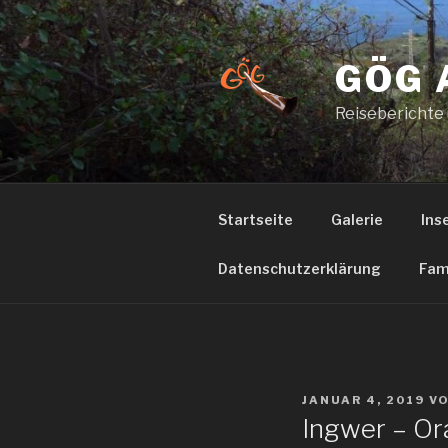
Zum
Inhalt
springen
GÖG 
Reiseberichte
Startseite
Galerie
Ins
Datenschutzerklärung
Fam
VERÖFFENTLICHT
JANUAR 4, 2019
V
AM
Ingwer – O