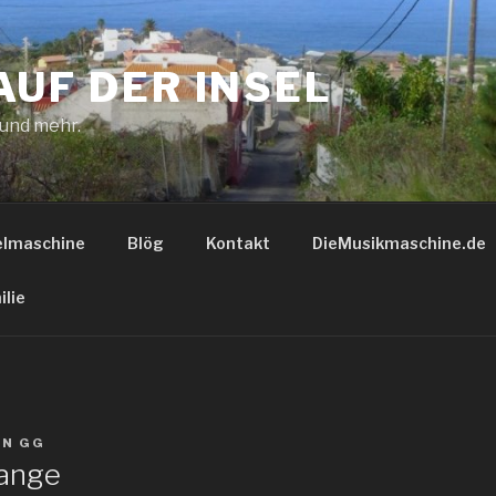
AUF DER INSEL
 und mehr.
elmaschine
Blög
Kontakt
DieMusikmaschine.de
ilie
ON
GG
range