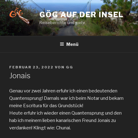
Zum
Inhalt
GÖG AUF DER INSEL
springen
Reiseberichte und mehr.
Menü
VERÖFFENTLICHT
FEBRUAR 23, 2022
VON
GG
AM
Jonais
Genau vor zwei Jahren erfuhr ich einen bedeutenden
Quantensprung! Damals war ich beim Notar und bekam
meine Escritura für das Grundstück!
Heute erfuhr ich wieder einen Quantensprung und den
hab ich meinem lieben kanarischen Freund Jonais zu
verdanken! Klingt wie: Chunai.