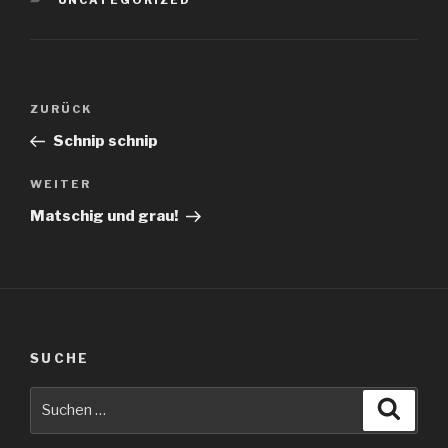
Beitragsnavigation
Vorheriger
ZURÜCK
Beitrag
Schnip schnip
Nächster
WEITER
Beitrag
Matschig und grau!
SUCHE
Suche
Suche
nach: