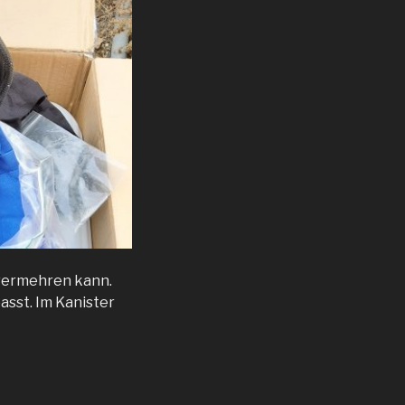
d vermehren kann.
asst. Im Kanister