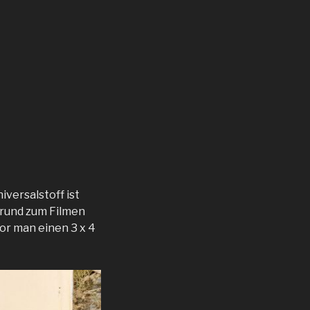
iversalstoff ist
grund zum Filmen
vor man einen 3 x 4