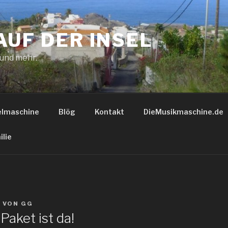
AUF DER INSEL
 und mehr.
elmaschine
Blög
Kontakt
DieMusikmaschine.de
ilie
1
VON
GG
Paket ist da!