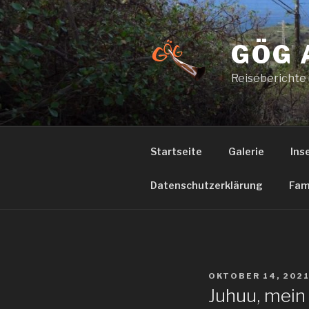
Zum
Inhalt
springen
GÖG 
Reiseberichte
Startseite
Galerie
Ins
Datenschutzerklärung
Fam
VERÖFFENTLICHT
OKTOBER 14, 202
AM
Juhuu, mein 