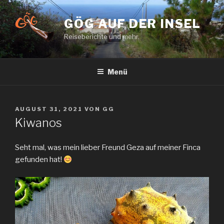
Zum
Inhalt
GÖG AUF DER INSEL
springen
Reiseberichte und mehr.
Menü
VERÖFFENTLICHT
AUGUST 31, 2021
VON
GG
AM
Kiwanos
Seht mal, was mein lieber Freund Geza auf meiner Finca
gefunden hat!