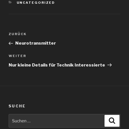
KATEGORIEN
UNCATEGORIZED
Beitragsnavigation
Vorheriger
ZURÜCK
Beitrag
Neurotransmitter
Nächster
WEITER
Beitrag
Nur kleine Details für Technik Interessierte
SUCHE
Suche
Suche
nach: