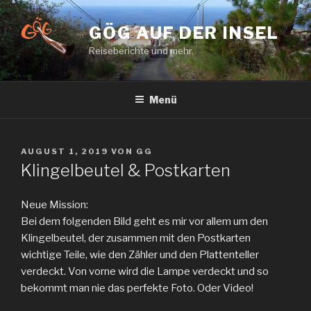
Zum
Inhalt
GÖG AUF DER INSEL
springen
Reiseberichte und mehr.
Menü
VERÖFFENTLICHT
AUGUST 1, 2019
VON
GG
AM
Klingelbeutel & Postkarten
Neue Mission:
Bei dem folgenden Bild geht es mir vor allem um den
Klingelbeutel, der zusammen mit den Postkarten
wichtige Teile, wie den Zähler und den Plattenteller
verdeckt. Von vorne wird die Lampe verdeckt und so
bekommt man nie das perfekte Foto. Oder Video!