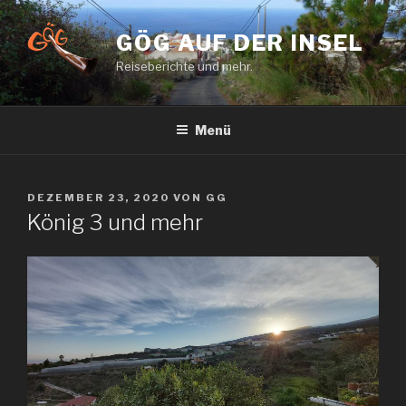
Zum
Inhalt
GÖG AUF DER INSEL
springen
Reiseberichte und mehr.
Menü
VERÖFFENTLICHT
DEZEMBER 23, 2020
VON
GG
AM
König 3 und mehr