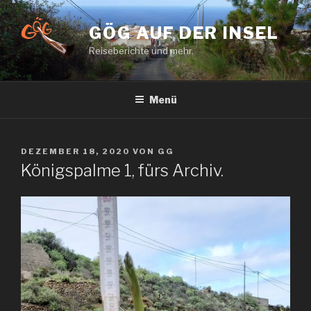
Zum
Inhalt
GÖG AUF DER INSEL
springen
Reiseberichte und mehr.
Menü
VERÖFFENTLICHT
DEZEMBER 18, 2020
VON
GG
AM
Königspalme 1, fürs Archiv.