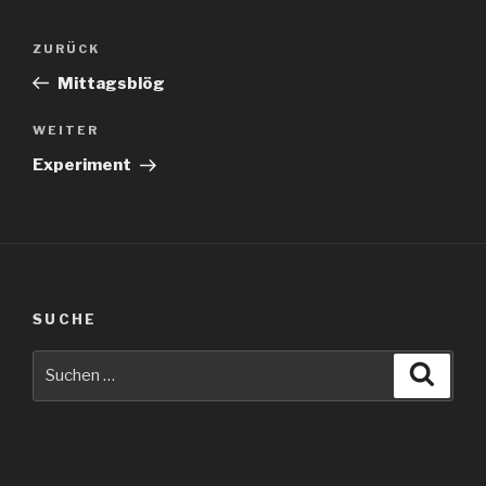
Beitragsnavigation
Vorheriger
ZURÜCK
Beitrag
Mittagsblög
Nächster
WEITER
Beitrag
Experiment
SUCHE
Suche
Suche
nach: