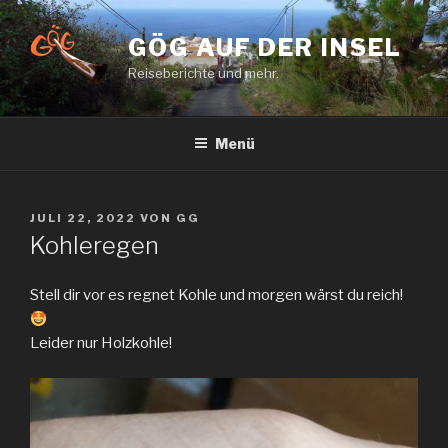
Zum
Inhalt
GÖG AUF DER INSEL
springen
Reiseberichte und mehr.
Menü
VERÖFFENTLICHT
JULI 22, 2022
VON
GG
AM
Kohleregen
Stell dir vor es regnet Kohle und morgen wärst du reich!
Leider nur Holzkohle!