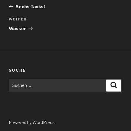
Beitrag
Sechs Tanks!
Nächster
WEITER
Beitrag
Wasser
SUCHE
Suche
Suche
nach:
Powered by WordPress