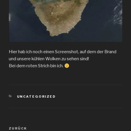
Hier hab ich noch einen Screenshot, auf dem der Brand
und unsere kühlen Wolken zu sehen sind!
Bei dem roten Strich bin ich.
KATEGORIEN
UNCATEGORIZED
Beitragsnavigation
Vorheriger
ZURÜCK