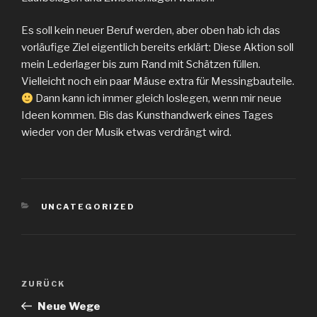
Es soll kein neuer Beruf werden, aber oben hab ich das
vorläufige Ziel eigentlich bereits erklärt: Diese Aktion soll
mein Lederlager bis zum Rand mit Schätzen füllen.
Vielleicht noch ein paar Mäuse extra für Messingbauteile.
Dann kann ich immer gleich loslegen, wenn mir neue
Ideen kommen. Bis das Kunsthandwerk eines Tages
wieder von der Musik etwas verdrängt wird.
KATEGORIEN
UNCATEGORIZED
Beitragsnavigation
Vorheriger
ZURÜCK
Beitrag
Neue Wege