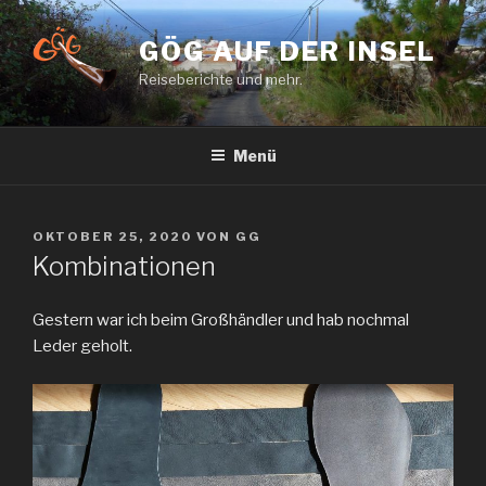
Zum
Inhalt
GÖG AUF DER INSEL
springen
Reiseberichte und mehr.
Menü
VERÖFFENTLICHT
OKTOBER 25, 2020
VON
GG
AM
Kombinationen
Gestern war ich beim Großhändler und hab nochmal
Leder geholt.