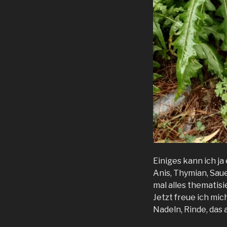
Einiges kann ich ja
Anis, Thymian, Sau
mal alles thematisi
Jetzt freue ich mic
Nadeln, Rinde, das 