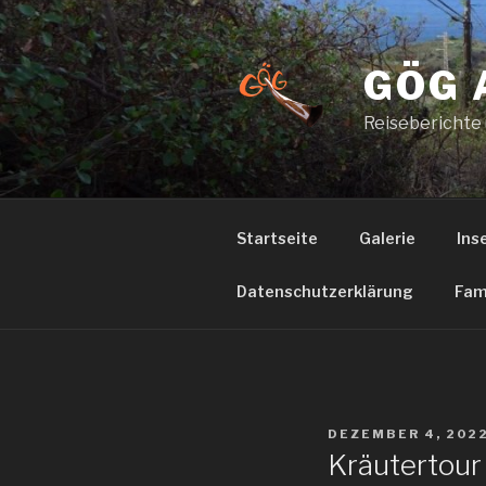
Zum
Inhalt
springen
GÖG 
Reiseberichte
Startseite
Galerie
Ins
Datenschutzerklärung
Fam
VERÖFFENTLICHT
DEZEMBER 4, 202
AM
Kräutertour