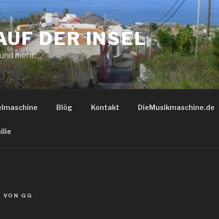
AUF DER INSEL
 und mehr.
elmaschine
Blög
Kontakt
DieMusikmaschine.de
ilie
2
VON
GG