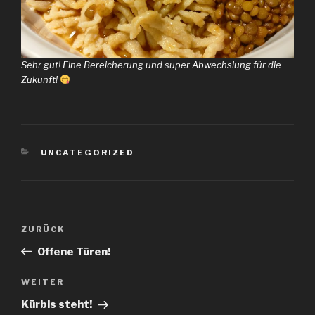
Sehr gut! Eine Bereicherung und super Abwechslung für die
Zukunft!
KATEGORIEN
UNCATEGORIZED
Beitragsnavigation
Vorheriger
ZURÜCK
Beitrag
Offene Türen!
Nächster
WEITER
Beitrag
Kürbis steht!