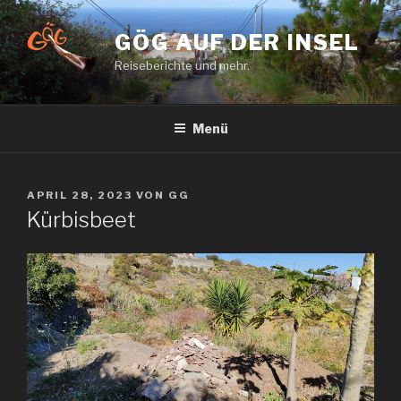
Zum
Inhalt
GÖG AUF DER INSEL
springen
Reiseberichte und mehr.
Menü
VERÖFFENTLICHT
APRIL 28, 2023
VON
GG
AM
Kürbisbeet