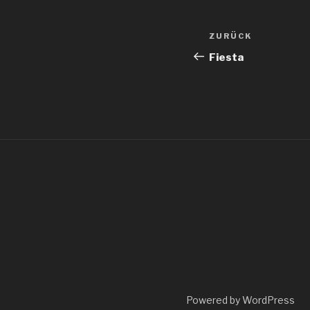
Beitragsnav
Vorheriger
ZURÜCK
Beitrag
Fiesta
Powered by WordPress