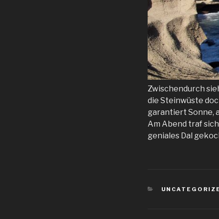
Zwischendurch sieh
die Steinwüste doc
garantiert Sonne, a
Am Abend traf sich
geniales Dal gekoc
KATEGORIEN
UNCATEGORIZ