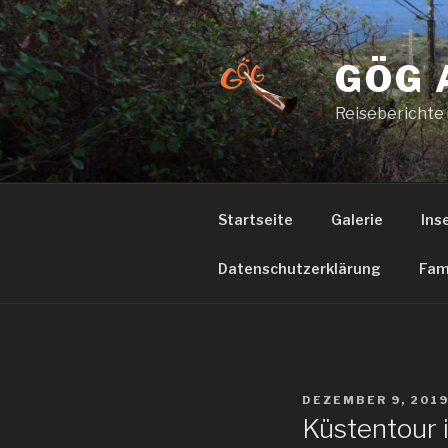
Zum
Inhalt
springen
GÖG 
Reiseberichte
Startseite
Galerie
Ins
Datenschutzerklärung
Fam
VERÖFFENTLICHT
DEZEMBER 9, 201
AM
Küstentour