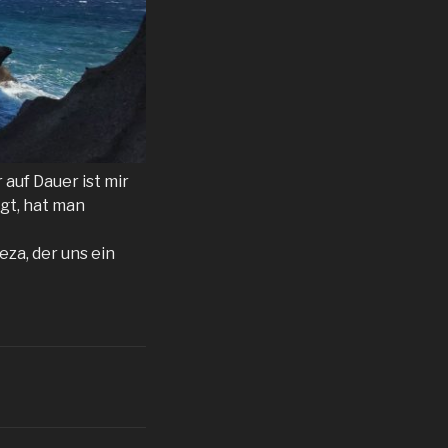
auf Dauer ist mir
gt, hat man
za, der uns ein