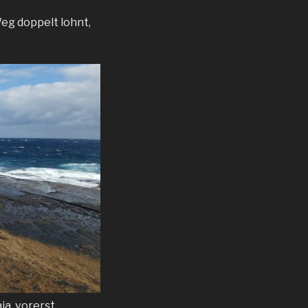
eg doppelt lohnt,
ja, vorerst