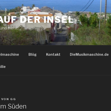
AUF DER INSEL
 und mehr.
elmaschine
Blög
Kontakt
DieMusikmaschine.de
ilie
9
VON
GG
 im Süden